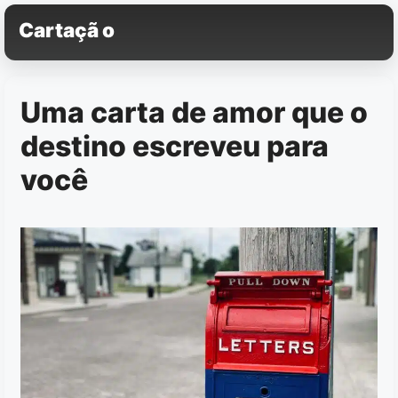
Pular
Cartaçã o
para
o
conteúdo
Uma carta de amor que o
destino escreveu para
você