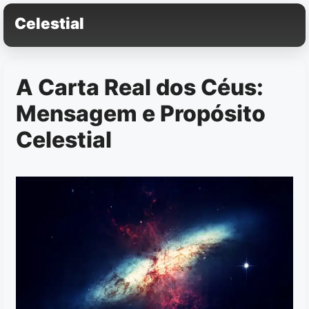
Pular
Celestial
para
o
conteúdo
A Carta Real dos Céus:
Mensagem e Propósito
Celestial