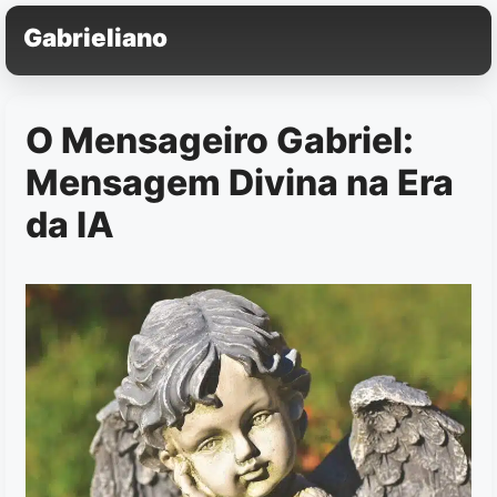
Pular
Gabrieliano
para
o
conteúdo
O Mensageiro Gabriel:
Mensagem Divina na Era
da IA