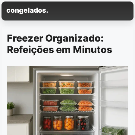
Pular
congelados.
para
o
conteúdo
Freezer Organizado:
Refeições em Minutos