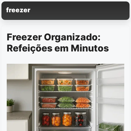
Pular
freezer
para
o
conteúdo
Freezer Organizado:
Refeições em Minutos