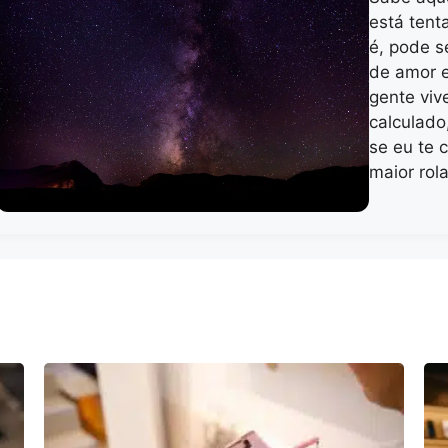
está tent
é, pode 
de amor e
gente vi
calculado
se eu te 
maior rol