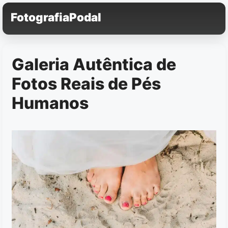
Pular
FotografiaPodal
para
o
conteúdo
Galeria Autêntica de
Fotos Reais de Pés
Humanos