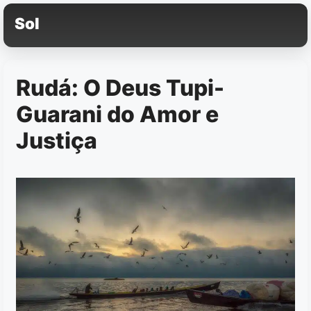
Pular
Sol
para
o
conteúdo
Rudá: O Deus Tupi-
Guarani do Amor e
Justiça