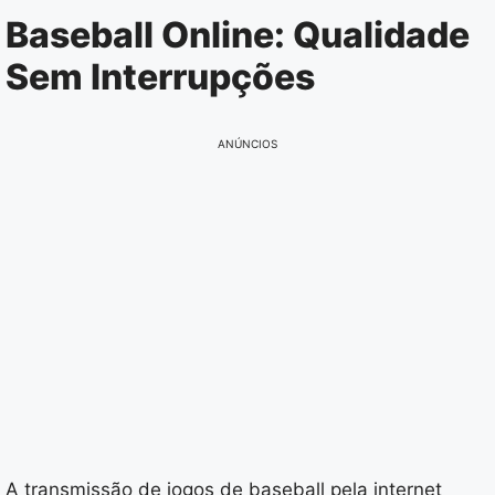
Pular
Baseball Online: Qualidade
para
Sem Interrupções
o
conteúdo
ANÚNCIOS
A transmissão de jogos de baseball pela internet