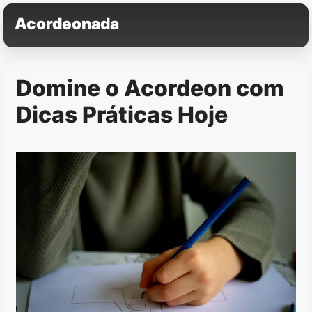
Pular
Acordeonada
para
o
conteúdo
Domine o Acordeon com
Dicas Práticas Hoje