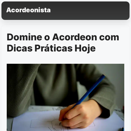
Pular
Acordeonista
para
o
conteúdo
Domine o Acordeon com
Dicas Práticas Hoje