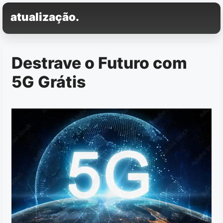
Pular
atualização.
para
o
conteúdo
Destrave o Futuro com
5G Grátis