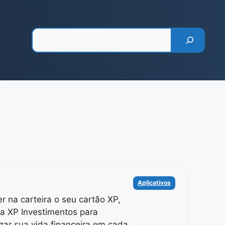
Pesquisar
Categorias
Aplicativos
er na carteira o seu cartão XP,
la XP Investimentos para
izar sua vida financeira em cada