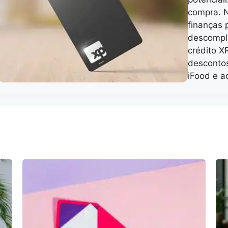
compra. N
finanças 
descompl
crédito X
desconto
iFood e a