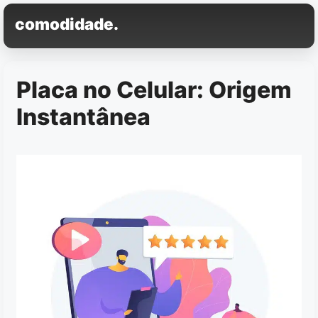
Pular
comodidade.
para
o
conteúdo
Placa no Celular: Origem
Instantânea