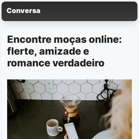
Pular
Conversa
para
o
conteúdo
Encontre moças online:
flerte, amizade e
romance verdadeiro