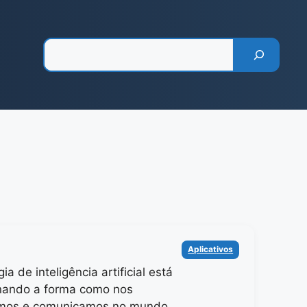
Pesquisar
Categorias
Aplicativos
ia de inteligência artificial está
onando a forma como nos
amos e comunicamos no mundo