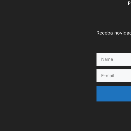
P
Receba novidad
Name
E-
mail