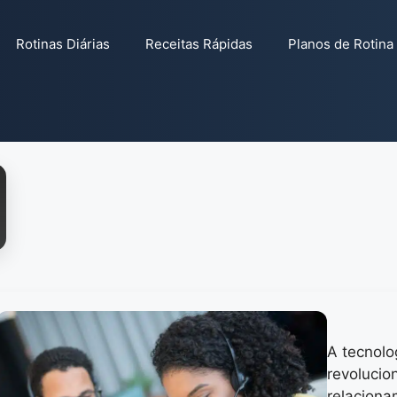
Rotinas Diárias
Receitas Rápidas
Planos de Rotina
A tecnolog
revoluci
relacion