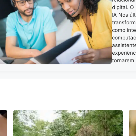
digital. O
IA Nos úl
transform
como int
computac
assistent
experiênc
tornarem