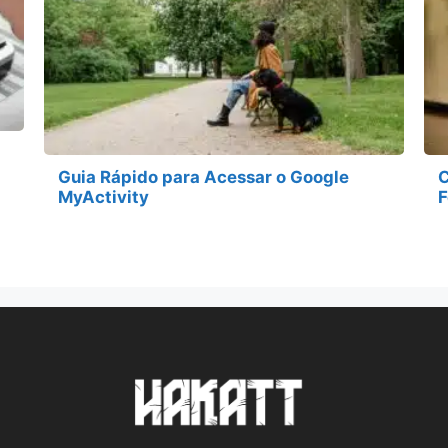
Guia Rápido para Acessar o Google
C
MyActivity
F