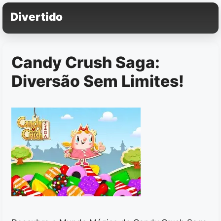
Pular
Divertido
para
o
conteúdo
Candy Crush Saga:
Diversão Sem Limites!