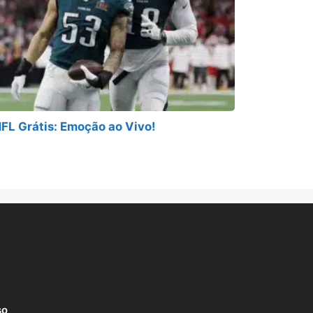
FL Grátis: Emoção ao Vivo!
so