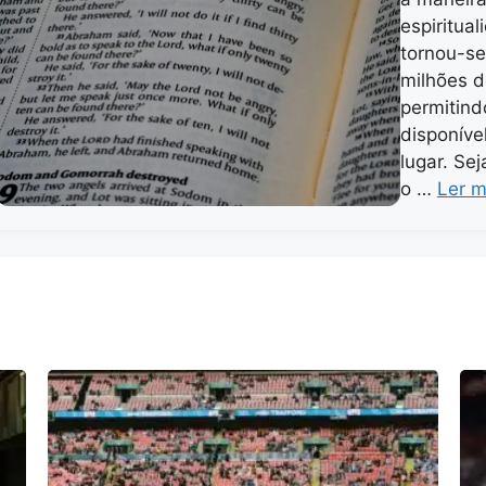
espiritual
tornou-se
milhões d
permitind
disponíve
lugar. Se
o …
Ler m