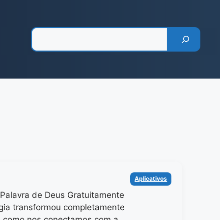
Pesquisar
Categorias
Aplicativos
Palavra de Deus Gratuitamente
gia transformou completamente
a como nos conectamos com a