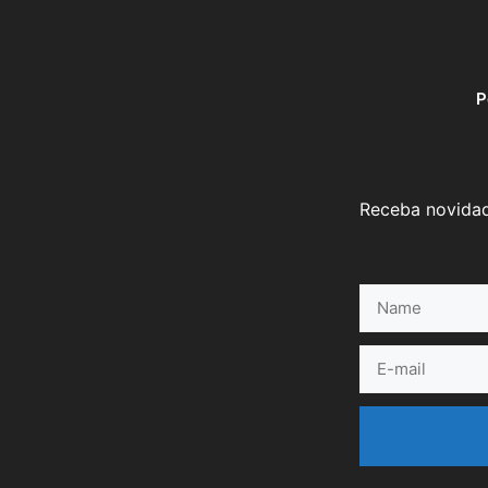
P
Receba novidad
Name
E-
mail