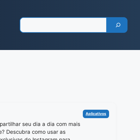
Pesquisar
Categorias
Aplicativos
artilhar seu dia a dia com mais
e? Descubra como usar as
xclusivas do Instagram para