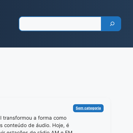
Pesquisar
Categorias
Sem categoria
al transformou a forma como
 conteúdo de áudio. Hoje, é
uvir estações de rádio AM e FM