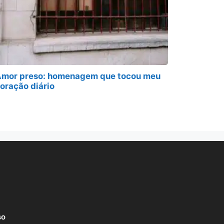
mor preso: homenagem que tocou meu
oração diário
so