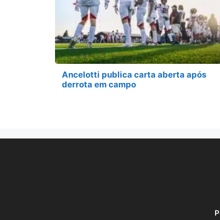
Ancelotti publica carta aberta após
derrota em campo
P